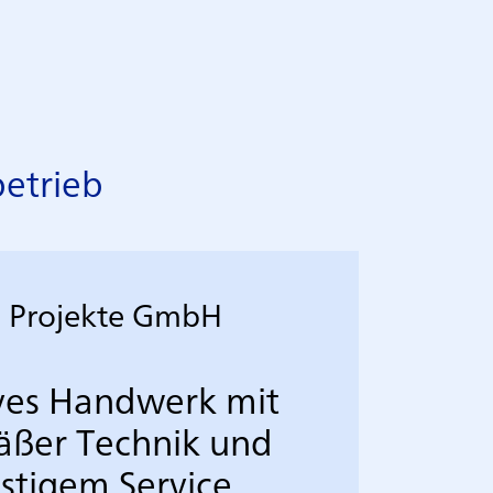
betrieb
 Projekte GmbH
ves Handwerk mit
äßer Technik und
istigem Service.