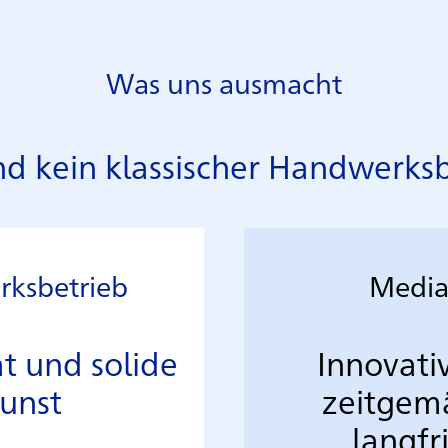
Was uns ausmacht
nd kein klassischer Handwerks
rksbetrieb
Media
ät und solide
Innovati
unst
zeitgem
langfr